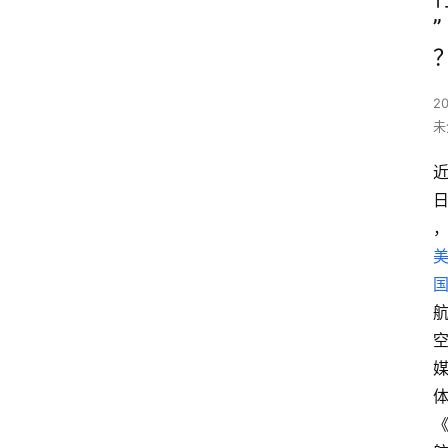
”
2
未