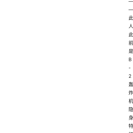
B
-
2