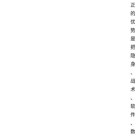
舆
情
聚
焦