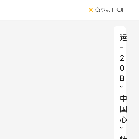
登录
注册
运
-
2
0
B
”
中
国
心
”