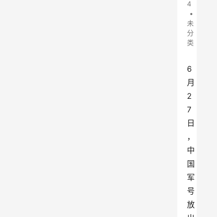
4
•
未
分
类
6
月
2
7
日
，
中
国
军
号
放