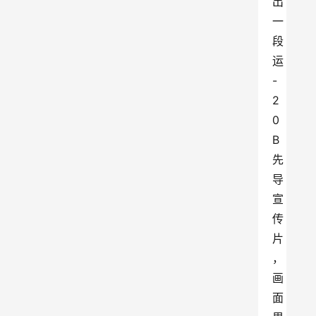
出
一
段
运
-
2
0
B
先
导
宣
传
片
，
画
面