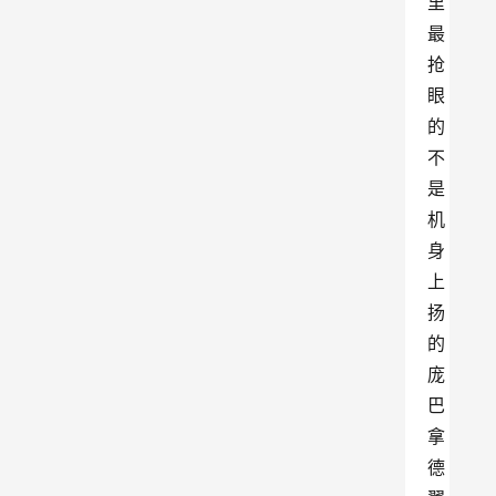
里
最
抢
眼
的
不
是
机
身
上
扬
的
庞
巴
拿
德