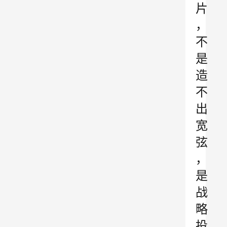
片
，
不
是
造
不
出
宽
弦
，
是
战
略
投