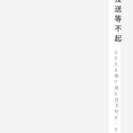
送
等
不
起
2
0
2
6
年
7
月
5
日
下
午
6
:
0