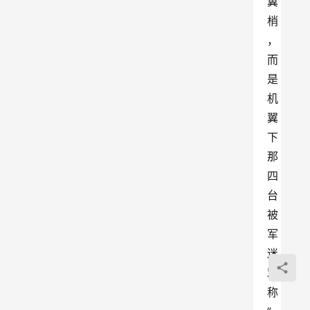
翼
梢
，
而
是
机
翼
下
那
四
台
被
军
迷
戏
称