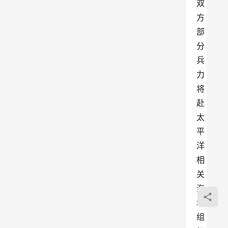
双
方
部
分
兵
力
将
赴
太
平
洋
相
关
海
域
组