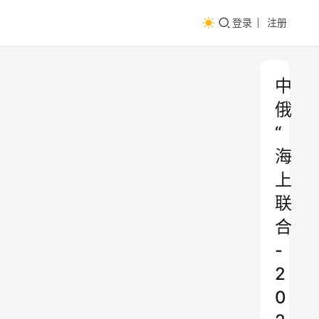
登录
注册
中
俄
“
海
上
联
合
-
2
0