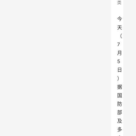
类
今
天
（
7
月
5
日
）
据
国
防
部
及
多