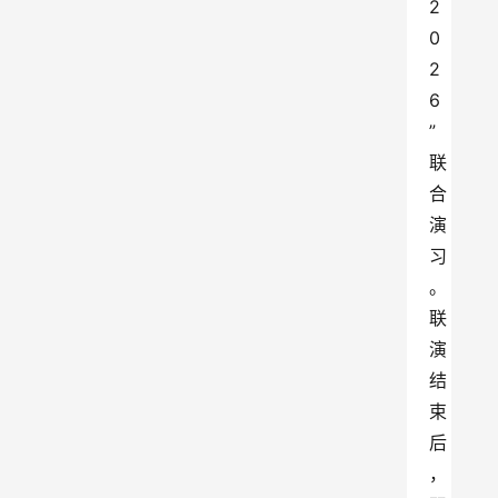
2
0
2
6
”
联
合
演
习
。
联
演
结
束
后
，