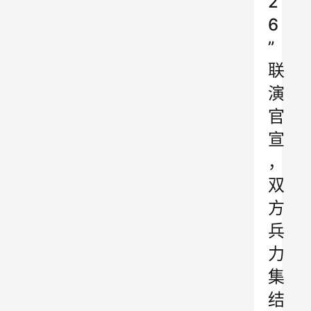
2
6
”
联
演
官
宣
，
双
方
兵
力
集
结