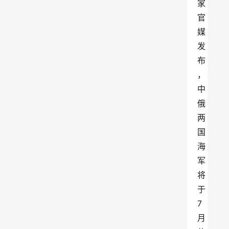
家
官
媒
发
布
，
中
俄
两
国
海
军
将
于
7
月