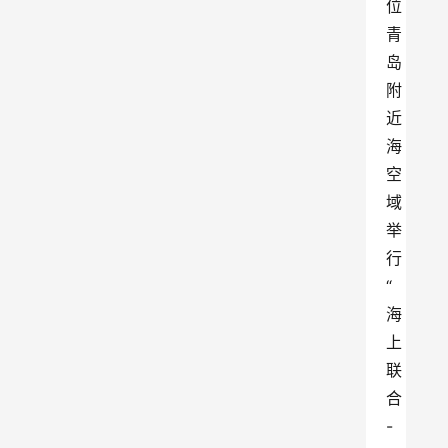
位
青
岛
附
近
海
空
域
举
行
“
海
上
联
合
-