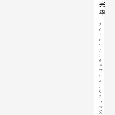
完
毕
2
0
2
6
年
7
月
6
日
下
午
4
:
0
7
•
未
分