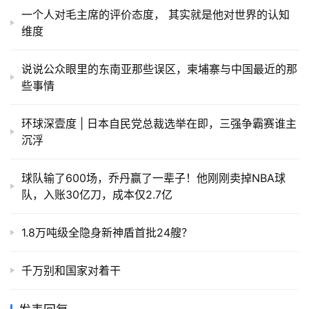
一个人对毛主席的评价态度， 其实就是他对世界的认知
维度
说说公众眼里的东南亚那些误区，柬埔寨与中国最近的那
些事情
环球深壹度 | 日本自民党总裁选举在即，三强争霸赛谁主
沉浮
球队输了600场，乔丹赢了一辈子！他刚刚卖掉NBA球
队，入账30亿刀，成本仅2.7亿
1.8万吨级全隐身新神盾首批24艘？
千万别和国家对着干