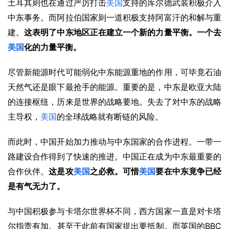
土耳其则也在通过严厉打击
美国
支持的库尔德武装积极介入
中东事务。而阿拉伯国家则一道积极支持阿富汗的和解与重
建。
这表明了中东地区正在建立一个新的力量平衡。一个去
美国
化的力量平衡。
尽管新能源时代可能弱化中东能源重地的作用，可毕竟石油
天然气还是眼下最抢手的能源。重要的是，中东是欧亚大陆
的连接枢纽，历来是世界的战略要地。失去了对中东的战略
主导权，
美国
的全球战略就有断链的风险。
而此时，中国开始加力推动与中东国家的合作进程。一带一
路建设合作得到了快速的推进。中国正在成为中东最重要的
合作伙伴。
这是攻
美国
之必救。可惜
美国
要在中东竟争已经
是有气无力了。
与中国积极参与卡塔尔世界杯不同，西方国家一直是对卡塔
BBC
尔指责有加。甚至于此前有国家提出要抵制。而英国的