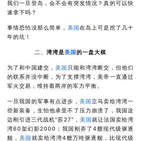
我们一旦登岛，会不会有突发情况？真的可以快
速拿下吗？
事情恐怕没那么简单，
美国
在岛上可是挖了几十
年的坑！
二、
湾湾是
美国
的一盘大棋
为了和中国建交，
美国
只能和湾湾断交，但他们
的联系并没中断，为了支撑湾湾，美帝一直通过
军火交易，维持着两岸的军力平衡。
一旦我国的军事有点进步，
美国
立马卖给湾湾一
些新装备，生怕他承受不了压力崩溃了，我国这
27
边刚引进三代战机“苏
”，
美国
就让法国卖给湾
60
2000
4
湾
架幻影
；我国刚弄了
艘现代级驱逐
4
舰，
美国
就卖给湾湾
艘万吨驱逐舰，比现代级