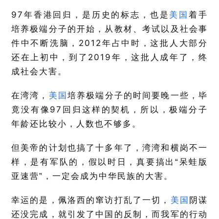
97
年香港回归，是历史的标志，也是
美国
着手
培养极端分子的开始，从教材、考试以及社会事
2012
件中不断洗脑，
年占中时，这批人大部分
2019
还在上初中，到了
年，这批人成年了，终
成社会大害。
在湾湾，
美国
培养极端分子的时间要晚一些，毕
97
竟没有像
回归这样的契机，所以，极端分子
年龄还比较小，人数也不够多。
但美帝的计划也搞了十多年了，湾湾和横岗不一
样，是有军队的，假以时日，真要搞出“呆蛙版
亚速营”，一定会成为中华民族的大害。
幸运的是，佩洛西的窜访打乱了一切，
美国
阴谋
还没完成，就引发了中国的反制，而我军的行动