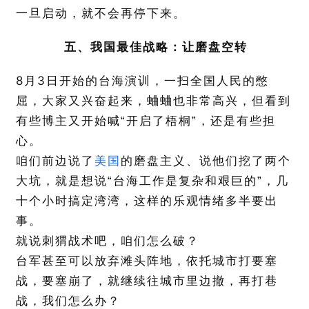
一旦启动，就不会再停下来。
五、我国最佳战略：让磨盘空转
8
3
月
日开始的台海演训，一扫全国人民的憋
屈，大家又兴奋起来，蛐蛐也非常高兴，但看到
有些博主又开始喊“开启了梧桐”，还是有些担
心。
咱们前边说了
美国
的磨盘主义、说他们挖了两个
大坑，就是想说“台海工作是复杂和艰巨的”，几
十个小时搞定湾湾，这样的乐观情绪多半要出
事。
就说刺猬战术吧，咱们怎么破？
台军甚至可以放弃滩头阵地，依托城市打要塞
战，要塞崩了，就继续往城市里边撤，再打巷
战，我们怎么办？