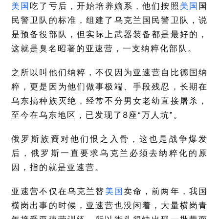
美国
吃了亏后，开始培养嫡系，他们按照
美国
国
民警卫队的标准，组建了乌克兰国民警卫队，说
是预备役部队，但实际上武器装备都是最好的，
这就是臭名昭著的亚速营，一支纳粹化部队。
之所以叫他们纳粹，不仅因为亚速营自比德国纳
粹，更是因为他们做事极端、手段残忍，长期在
乌东搞种族灭绝，经常不分男女老幼直接屠杀，
8
至今在乌东地区，已发现了
座“万人坑”。
俄罗斯族裔对他们恨之入骨，这也是战争爆发
后，俄罗斯一直要求乌克兰必须去纳粹化的原
因，指的就是亚速营。
亚速营不仅在乌克兰替
美国
卖命，前两年，我国
横岗出事的时候，亚速营也没闲着，大量横岗青