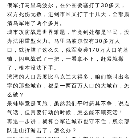
30
俄军打马里乌波尔，在外围要塞打了
多天，
双方死伤无数，进到市区又打了十几天，全部肃
清乌军用了两个多月。
城市攻防战是世界难题，毕竟到处都是平民，没
30
办法用重型火力。马里乌波尔仅有
多万人
170
口，就折腾了这么久，俄军突袭
万人口的基
辅，闪电战试了一把，一看拿不下，赶紧就撤
了，根本没法下手。
湾湾的人口密度比乌克兰大得多，咱们能叫出名
字的那些城市，都是一两百万人口的大城市，怎
么破？
呆蛙毕竟是同胞，虽然我们平时怒其不争，说点
气话，但真要行动的时候，怎么能不顾死活！
再退一步讲，就算台军连城市也守不住，残余部
队进山打游击了，怎么办？