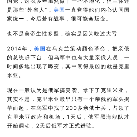
国党，这么多年虽然做了一些本地化，但主体还
是那些“外省人”，
美国
一直觉得他们内心认同国
家统一，今后若有战事，很可能会叛变。
也不是美帝生性多疑，确实是因为吃过大亏。
2014
年，
美国
在乌克兰策动颜色革命，把亲俄
的总统赶下台，但乌军中也有大量亲俄人员，一
时间多地出现了哗变，其中闹得最凶的就是克里
米亚。
现在一般认为是俄军搞突袭、拿下了克里米亚，
其实不是，克里米亚最早只有一个亲俄的军头揭
200
竿而起，在乌军中找了
多亲俄士兵，占领了
1
克里米亚政府和机场，
天后，俄军黑海舰队才
2
开始调动，
天后俄军才正式进驻。