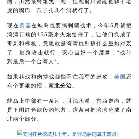
团，虽然最终难免一死，但死前只要能把狮子老
虎的嘴巴、爪子扎几个洞就行了。
5
现在
美国
在蛙岛也要搞刺猬战术，今年
月就把
155
湾湾订购的
毫米火炮给停了，让他们换成了
毒刺和标枪，意思就是湾湾也别搞什么重炮对轰
了，贴身攻击就行，安心当好一个磨盘，“战斗
到最后一个台湾人”。
如果巷战和肉搏战都挡不住我军的进攻，
美国
还
有个更狠的招，
南北分治
。
蛙岛上中部有一条河，叫浊水溪，东西走向，就
是下图红色线段的地方，这条河把湾湾分成了南
北两个部分。