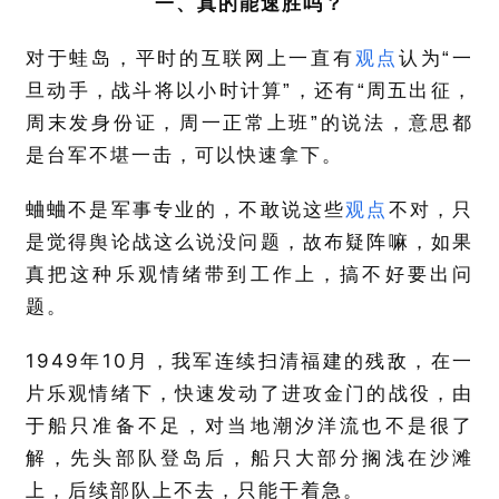
一、真的能速胜吗？
对于蛙岛，平时的互联网上一直有
观点
认为“一
旦动手，战斗将以小时计算”，还有“周五出征，
周末发身份证，周一正常上班”的说法，意思都
是台军不堪一击，可以快速拿下。
蛐蛐不是军事专业的，不敢说这些
观点
不对，只
是觉得舆论战这么说没问题，故布疑阵嘛，如果
真把这种乐观情绪带到工作上，搞不好要出问
题。
1949
10
年
月，我军连续扫清福建的残敌，在一
片乐观情绪下，快速发动了进攻金门的战役，由
于船只准备不足，对当地潮汐洋流也不是很了
解，先头部队登岛后，船只大部分搁浅在沙滩
上，后续部队上不去，只能干着急。