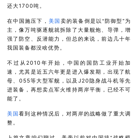
1700
还大
吨。
在中国施压下，
美国
卖的装备倒是以“防御型”为
主，像万吨驱逐舰就拆除了大量舰炮、导弹，增
强了防空、反潜能力，但总的来说，前边几十年
我国装备都没啥优势。
2010
不过从
年开始，中国的国防工业开始加
速，尤其是近五六年更是进入爆发期，出现了航
055
J20
母、
等大型军舰，以及
隐身战斗机等先
进装备，再想卖点军火维持两岸平衡，已经不可
能了。
美国
看到这种情况后，对两岸的战略做了重大调
整。
上篇文章咱们聊过，美帝以前对中国搞“战略模