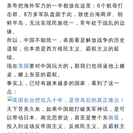
6
美帝把海外军力的一半都放在这里：
个航母打
8
击群、
万多军队盘踞于此，致使台海两岸、朝
鲜半岛，无法实现民族统一，常年处于战乱的边
缘。
所以，中国不能统一，表面看是解放战争的历史
遗留，但本质是西方殖民主义、霸权主义的延
续。
现在
美国
要对中国玩大的
，
那我们也得逼他上赌
桌，赌上东亚的霸权。
事实上，已经有越来越多的国家，看到了这一
点：
天下苦美久矣，如果中国能打破美军神话，是可
以带动日本、南北思密达，甚至是整个东
南亚
，
投入到这场反帝国主义、反殖民主义、反霸权主