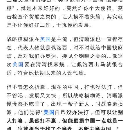
糊”，就是
本来好好的，突然炸你个大使馆、突
击检查个货船之类的，让人摸不着头脑，其实就
是不让你好好工作，干扰你的发展。
战略模糊派在
美国
是主流，但清晰派也一直都存
在，代表人物就是佩洛西，时不时就给中国找麻
烦，反对我们办奥运、接见个喇嘛之类的…像这
次
美国
要在湾湾找麻烦，让佩洛西出马就很合
适，符合她长期以来的人设气质。
但不管怎么折腾，
现在的中国，打也没法打，但
不管吧，发展又太快，
所以战略模糊派、清晰派
慢慢都不吃香了，
出现一帮子新人，叫战略磨损
派
，
他们觉得“
美国
自己没办法打，但可以让别
人打嘛，虽然打不赢，但
能磨损中国一点就是一
点，这就相当于找了个磨盘，不断去磨中国
。”