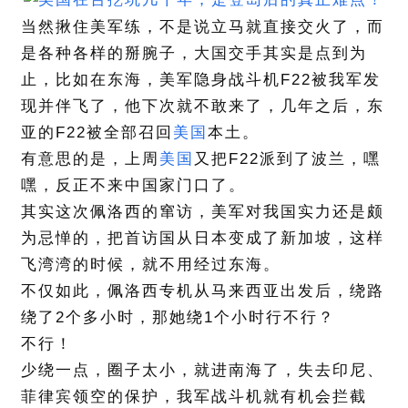
当然揪住美军练，不是说立马就直接交火了，而
是各种各样的掰腕子，大国交手其实是点到为
止，比如在东海，美军隐身战斗机F22被我军发
现并伴飞了，他下次就不敢来了，几年之后，东
亚的F22被全部召回
美国
本土。
有意思的是，上周
美国
又把F22派到了波兰，嘿
嘿，反正不来中国家门口了。
其实这次佩洛西的窜访，美军对我国实力还是颇
为忌惮的，把首访国从日本变成了新加坡，这样
飞湾湾的时候，就不用经过东海。
不仅如此，佩洛西专机从马来西亚出发后，绕路
绕了2个多小时，那她绕1个小时行不行？
不行！
少绕一点，圈子太小，就进南海了，失去印尼、
菲律宾领空的保护，我军战斗机就有机会拦截