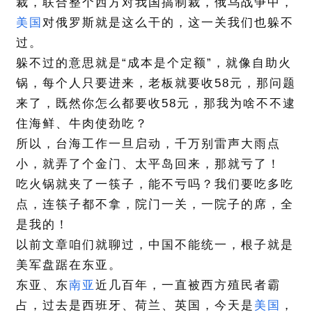
裁，联合整个西方对我国搞制裁，俄乌战争中，
美国
对俄罗斯就是这么干的，这一关我们也躲不
过。
躲不过的意思就是“成本是个定额”，就像自助火
锅，每个人只要进来，老板就要收58元，那问题
来了，既然你怎么都要收58元，那我为啥不不逮
住海鲜、牛肉使劲吃？
所以，台海工作一旦启动，千万别雷声大雨点
小，就弄了个金门、太平岛回来，那就亏了！
吃火锅就夹了一筷子，能不亏吗？我们要吃多吃
点，连筷子都不拿，院门一关，一院子的席，全
是我的！
以前文章咱们就聊过，中国不能统一，根子就是
美军盘踞在东亚。
东亚、东
南亚
近几百年，一直被西方殖民者霸
占，过去是西班牙、荷兰、英国，今天是
美国
，