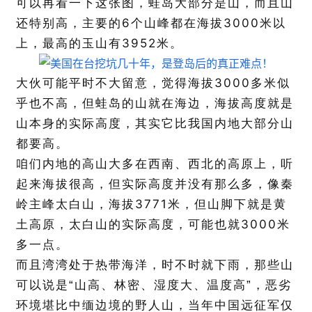
可以再看一下这张图，蛙岛大部分是山，而且山
6
3000
还特别高，主要的
个山峰都在海拔
米以
3952
上，最高的玉山有
米。
3000
大伙可能平时不大留意，觉得海拔
多米似
乎也不高，但蛙岛的山就在海边，海拔高度就是
山本身的实际高度，其实它比我国内地大部分山
都要高。
咱们内地的高山大多在西南、西北的高原上，听
起来海拔很高，但实际高度并没有那么多，像秦
3771
岭主峰太白山，海拔
米，但山脚下就是黄
3000
土高原，太白山的实际高度，可能也就
米
多一点。
而且湾湾处于热带海洋，时不时就下雨，那些山
可以说是“山高、林密、湿度大、温度高”，恶劣
环境堪比中缅边境的野人山，当年中国远征军仅