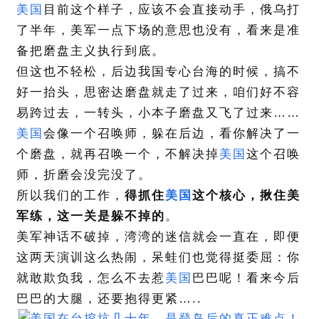
美国
目前这个样子，应该不会直接动手，俄乌打
了半年，美军一点下场的意思也没有，看来是准
备把磨盘主义执行到底。
但这也不轻松，后边我国专心台海的时候，搞不
好一抬头，思密达磨盘就走了过来，咱们好不容
易跨过去，一转头，小本子磨盘又飞了过来……
美国
会像一个召唤师，躲在后边，看你解决了一
个磨盘，就再召唤一个，不解决掉
美国
这个召唤
师，折磨会没完没了。
所以我们的工作，
得抓住
美国
这个核心，揪住美
军练，这一关是躲不掉的
。
美军神话不破掉，湾湾的迷信就会一直在，即便
这两天演训这么热闹，呆蛙们也觉得挺委屈：你
就敢欺负我，怎么不去惹
美国
巴巴呢！看来今后
巴巴的大腿，还要抱得更紧…..