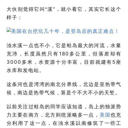
大伙别觉得它叫“溪”，就小看它，其实它长这个
样子：
浊水溪一点也不小，它是蛙岛最大的河流，水量
180
充沛，长度虽然只有
多公里，但落差却有
3000
5
多米，水资源十分丰富，目前就建有
座
水库和发电站。
这条河也是湾湾的南北分界线，北边是亚热带气
候，南边是热带气候，算是个不大不小的天堑。
以前关注过蛙岛的同学应该知道，岛上的独派势
力主要在南方，北方则统派略多一点，
美国
也充
分利用了这一点，在浊水溪以南修筑了一些工