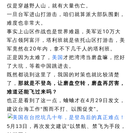
仅是穿越野人山，就有大量伤亡。
一旦台军进山打游击，咱们就算派大部队围剿，
难度也非常大。
10
事实上山区作战也是世界难题，美军近
万大
军占领阿富汗，塔利班就是依托山区打游击，美
20
军竟然在
年内，拿不下几千人的塔利班。
正是因为太难了，
美国
才把湾湾当磨盘嘛，挖好
了大坑，等着中国跳进去。
既然都说到这里了，我国的对策也就比较清楚
了，
那就是不登岛，让磨盘空转，磨盘再厉害，
难道还能飞过来吗？
4
29
也正是看到了这一点，蛐蛐才在
月
日发文，
建议台海工作“围而不打、以围促变”。
5月13日，再次发文建议“以禁航、禁飞为手段，