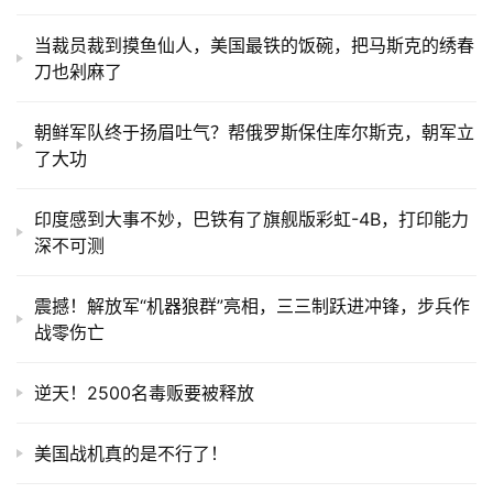
当裁员裁到摸鱼仙人，美国最铁的饭碗，把马斯克的绣春
刀也剁麻了
朝鲜军队终于扬眉吐气？帮俄罗斯保住库尔斯克，朝军立
了大功
印度感到大事不妙，巴铁有了旗舰版彩虹-4B，打印能力
深不可测
震撼！解放军“机器狼群”亮相，三三制跃进冲锋，步兵作
战零伤亡
逆天！2500名毒贩要被释放
美国战机真的是不行了！