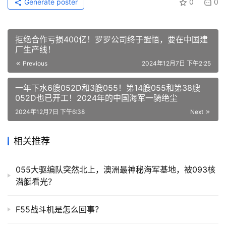
Generate poster
0
0
拒绝合作亏损400亿！罗罗公司终于醒悟，要在中国建
厂生产线！
Previous
2024年12月7日 下午2:25
一年下水6艘052D和3艘055！第14艘055和第38艘
052D也已开工！2024年的中国海军一骑绝尘
2024年12月7日 下午6:38
Next
相关推荐
055大驱编队突然北上，澳洲最神秘海军基地，被093核
潜艇看光？
F55战斗机是怎么回事？