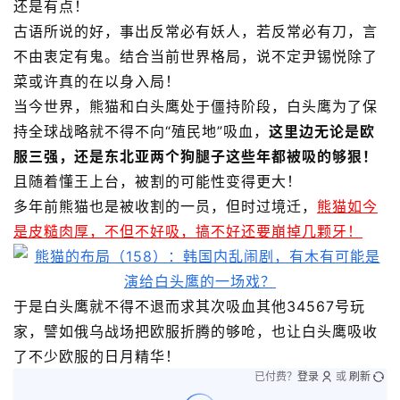
还是有点！
古语所说的好，事出反常必有妖人，若反常必有刀，言
不由衷定有鬼。结合当前世界格局，说不定尹锡悦除了
菜或许真的在以身入局！
当今世界，熊猫和白头鹰处于僵持阶段，白头鹰为了保
持全球战略就不得不向“殖民地”吸血，
这里边无论是欧
服三强，还是东北亚两个狗腿子这些年都被吸的够狠！
且随着懂王上台，被割的可能性变得更大！
多年前熊猫也是被收割的一员，但时过境迁，
熊猫如今
是皮糙肉厚，不但不好吸，搞不好还要崩掉几颗牙！
于是白头鹰就不得不退而求其次吸血其他34567号玩
家，譬如俄乌战场把欧服折腾的够呛，也让白头鹰吸收
了不少欧服的日月精华！
已付费？
登录
或
刷新