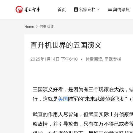
首页
名家专栏
舆情聚焦
Home
付费阅读
直升机世界的五国演义
2025年1月14日 下午6:10
•
付费阅读
,
军武专栏
三国演义好看，是因为有三个玩家在大战，
行，这就是
美国
陆军的“未来武装侦察飞机”（
武直的作用人尽皆知，但武直实际上分侦察
察敌情，并引导攻击，只有在万不得已或者