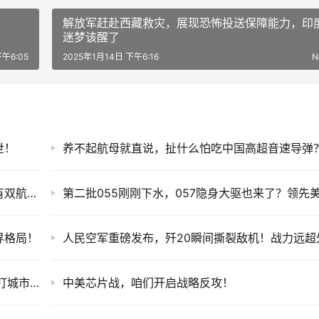
解放军赶赴西藏救灾，展现恐怖投送保障能力，印
迷梦该醒了
下午6:05
2025年1月14日 下午6:16
N
世！
我们迅速进步，但对手也没闲着！日本马上拥有双航母远洋舰队
界格局！
从93阅兵看，胡说未来解放军装甲部队是怎么打城市战的！
中美芯片战，咱们开启战略反攻！