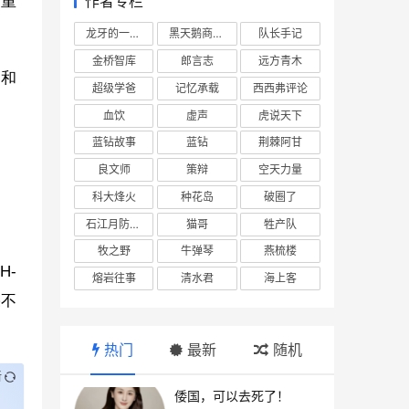
作者专栏
是重
龙牙的一座山
黑天鹅商业情报站
队长手记
金桥智库
郎言志
远方青木
9和
超级学爸
记忆承载
西西弗评论
血饮
虚声
虎说天下
蓝钻故事
蓝钻
荆棘阿甘
良文师
策辩
空天力量
科大烽火
种花岛
破圈了
石江月防务观察
猫哥
牲产队
牧之野
牛弹琴
燕梳楼
H-
熔岩往事
清水君
海上客
果不
热门
最新
随机
新
倭国，可以去死了！