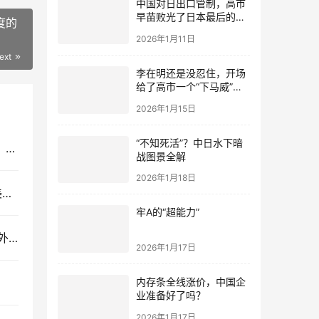
中国对日出口管制，高市
早苗败光了日本最后的国
度的
运
2026年1月11日
ext
李在明还是没忍住，开场
给了高市一个“下马威”，
还特意提到中国
2026年1月15日
“不知死活”？中日水下暗
养不起航母就直说，扯什么怕吃中国高超音速导弹？就你英国也配？
战图景全解
2026年1月18日
第二批055刚刚下水，057隐身大驱也来了？领先美国整整一个时代
牢A的“超能力”
人民空军重磅发布，歼20瞬间撕裂敌机！战力远超外界预期
2026年1月17日
内存条全线涨价，中国企
业准备好了吗？
2026年1月17日