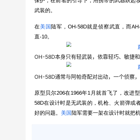
保护，在前者的引导下，用携带的武器跃起
武装的。
在
美国
陆军，OH-58D就是侦察武直，而A
直-10。
OH-58D本身只有轻武装，依靠轻巧、敏捷
OH-58D通常与阿帕奇配对出动，一个侦察
原型贝尔206在1966年1月就首飞了，改进型
58D在设计时是无武装的，机枪、火箭弹或
好的问题。
美国
陆军需要一架在设计时就把机