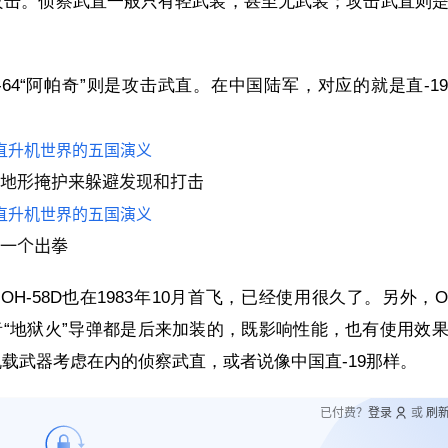
攻击。侦察武直一般只有轻武装，甚至无武装；攻击武直则
H-64“阿帕奇”则是攻击武直。在中国陆军，对应的就是直-1
和地形掩护来躲避发现和打击
，一个出拳
OH-58D也在1983年10月首飞，已经使用很久了。另外，O
者“地狱火”导弹都是后来加装的，既影响性能，也有使用效
载武器考虑在内的侦察武直，或者说像中国直-19那样。
已付费？
登录
或
刷