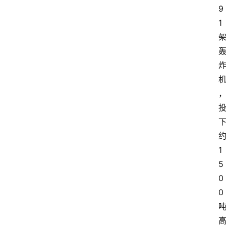
9
1 
约
1
5
0
0 