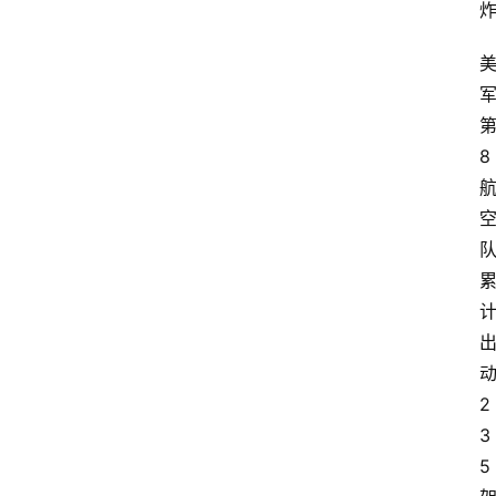
第
8 
动
2
3
5 