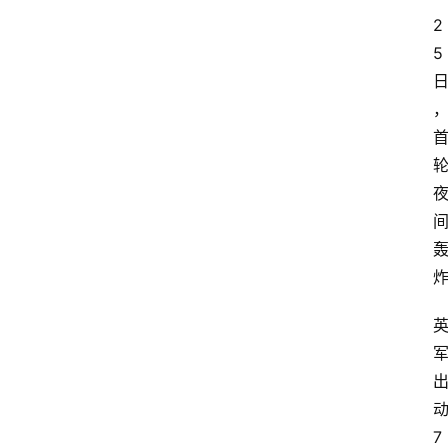
专
2
栏
登录
注册
5
舆
情
聚
焦
动
7