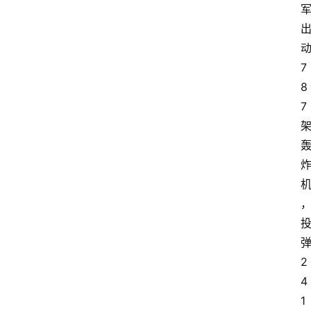
动
7
8
7 
弹
2
4
1